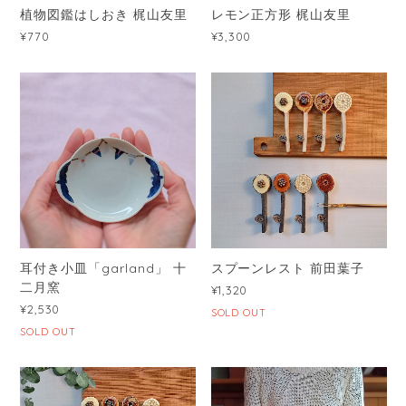
植物図鑑はしおき 梶山友里
レモン正方形 梶山友里
¥770
¥3,300
耳付き小皿「garland」 十
スプーンレスト 前田葉子
二月窯
¥1,320
¥2,530
SOLD OUT
SOLD OUT