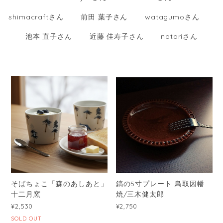
shimacraftさん
前田 葉子さん
watagumoさん
池本 直子さん
近藤 佳寿子さん
notariさん
そばちょこ「森のあしあと」
鎬の5寸プレート 鳥取因幡
十二月窯
焼/三木健太郎
¥2,530
¥2,750
SOLD OUT