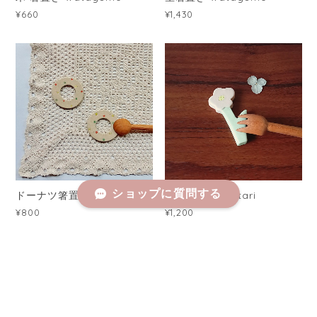
¥660
¥1,430
ショップに質問する
ドーナツ箸置き watagumo
箸置き お花 notari
¥800
¥1,200
SOLD OUT