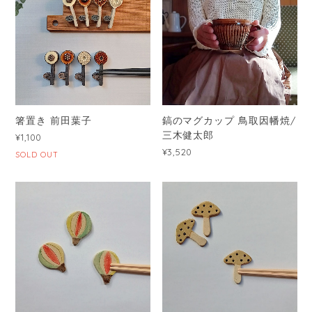
箸置き 前田葉子
鎬のマグカップ 鳥取因幡焼/
三木健太郎
¥1,100
¥3,520
SOLD OUT