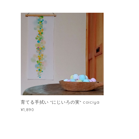
育てる手拭い *にじいろの実* coiciya
¥1,890