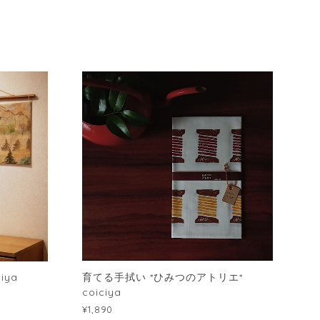
iya
育てる手拭い *ひみつのアトリエ*
coiciya
¥1,890