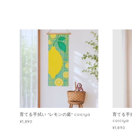
育てる手拭い *レモンの庭* coiciya
育てる手拭
coiciya
¥1,890
¥1,890