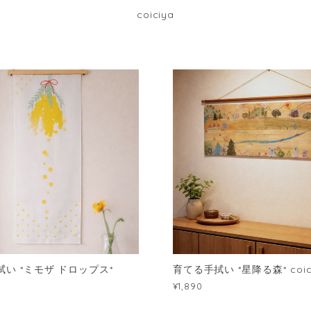
coiciya
い *ミモザ ドロップス*
育てる手拭い *星降る森* coic
¥1,890