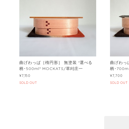
曲げわっぱ［楕円形］ 無塗装 *選べる
曲げわっ
柄･500ml* MOCKATS/草刈庄一
柄･700m
¥7,150
¥7,700
SOLD OUT
SOLD OUT