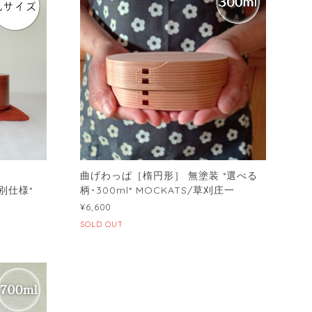
曲げわっぱ［楕円形］ 無塗装 *選べる
別仕様*
柄･300ml* MOCKATS/草刈庄一
¥6,600
SOLD OUT