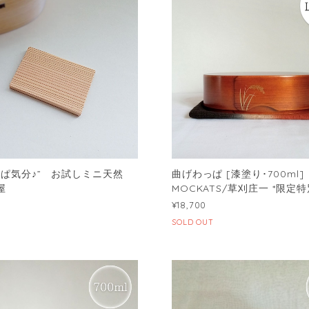
っぱ気分♪” お試しミニ天然
曲げわっぱ [漆塗り･700ml]
屋
MOCKATS/草刈庄一 *限定特
¥18,700
SOLD OUT