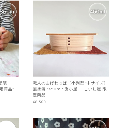
塗装
職人の曲げわっぱ［小判型･中サイズ］
限定商品ｰ
無塗装 *450ml* 兎小屋 −こいし屋 限
定商品-
¥8,300