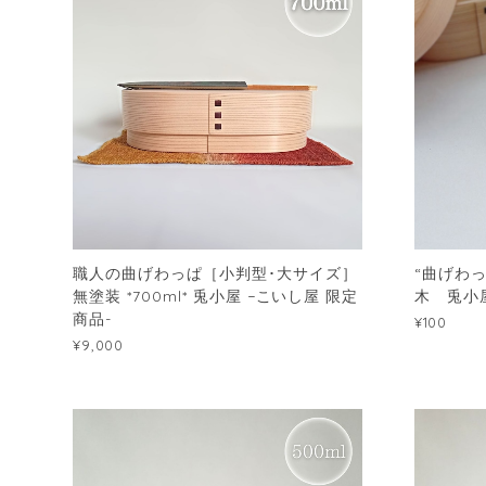
職人の曲げわっぱ［小判型･大サイズ］
“曲げわ
無塗装 *700ml* 兎小屋 −こいし屋 限定
木 兎小
商品-
¥100
¥9,000