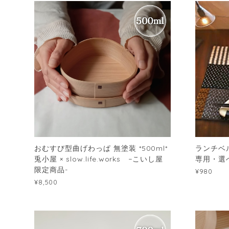
おむすび型曲げわっぱ 無塗装 *500ml*
ランチベ
兎小屋 × slow.life.works −こいし屋
専用・選
限定商品-
¥980
¥8,500