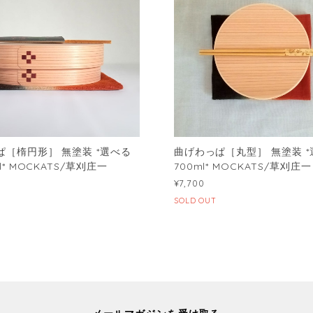
ぱ［楕円形］ 無塗装 *選べる
曲げわっぱ［丸型］ 無塗装 *
l* MOCKATS/草刈庄一
700ml* MOCKATS/草刈庄一
¥7,700
SOLD OUT