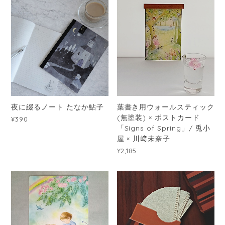
夜に綴るノート たなか鮎子
葉書き用ウォールスティック
(無塗装) × ポストカード
¥390
「Signs of Spring」/ 兎小
屋 × 川﨑未奈子
¥2,185