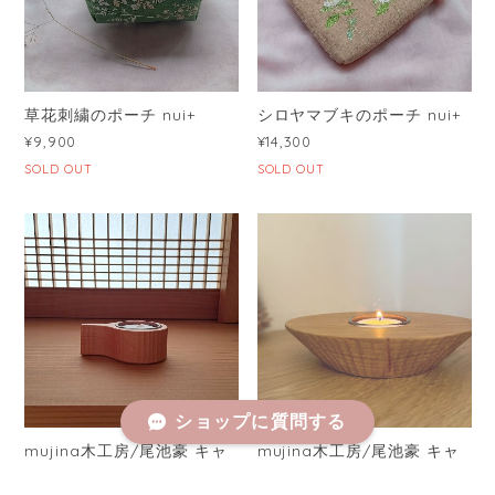
草花刺繍のポーチ nui+
シロヤマブキのポーチ nui+
¥9,900
¥14,300
SOLD OUT
SOLD OUT
ショップに質問する
mujina木工房/尾池豪 キャ
mujina木工房/尾池豪 キャ
ンドルホルダー(小)
ンドルホルダー(大)