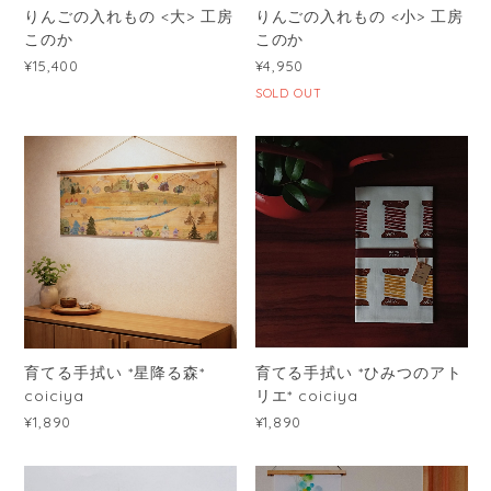
りんごの入れもの <大> 工房
りんごの入れもの <小> 工房
このか
このか
¥15,400
¥4,950
SOLD OUT
育てる手拭い *星降る森*
育てる手拭い *ひみつのアト
coiciya
リエ* coiciya
¥1,890
¥1,890