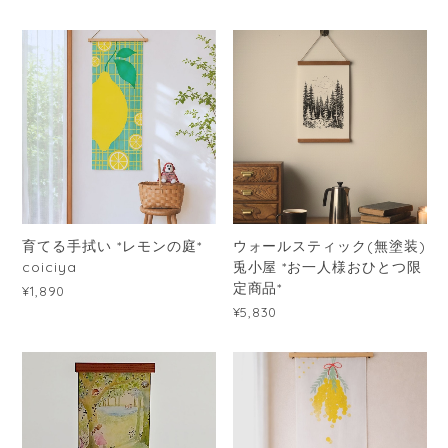
育てる手拭い *レモンの庭*
ウォールスティック(無塗装)
coiciya
兎小屋 *お一人様おひとつ限
定商品*
¥1,890
¥5,830