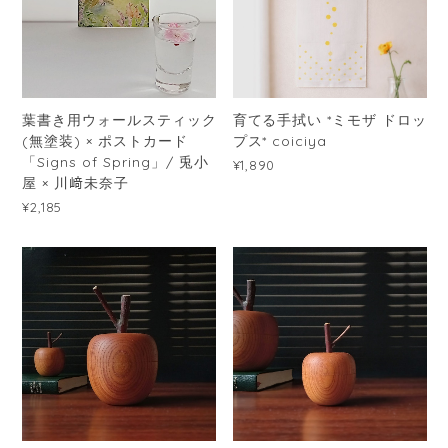
葉書き用ウォールスティック
育てる手拭い *ミモザ ドロッ
(無塗装) × ポストカード
プス* coiciya
「Signs of Spring」/ 兎小
¥1,890
屋 × 川﨑未奈子
¥2,185