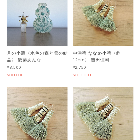
月の小瓶〈水色の森と雪の結
中津箒 ななめ小箒〈約
晶〉 後藤あんな
12cm〉 吉田慎司
¥8,500
¥2,750
SOLD OUT
SOLD OUT