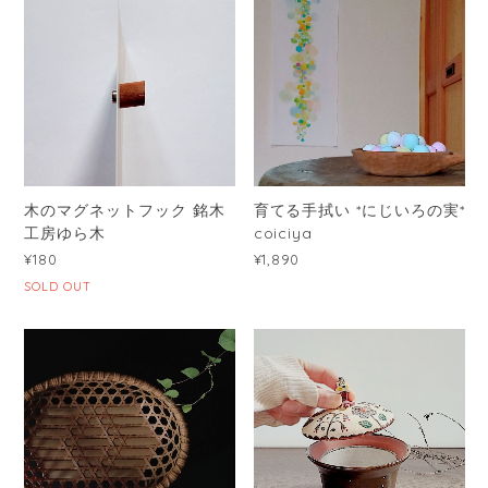
木のマグネットフック 銘木
育てる手拭い *にじいろの実*
工房ゆら木
coiciya
¥180
¥1,890
SOLD OUT