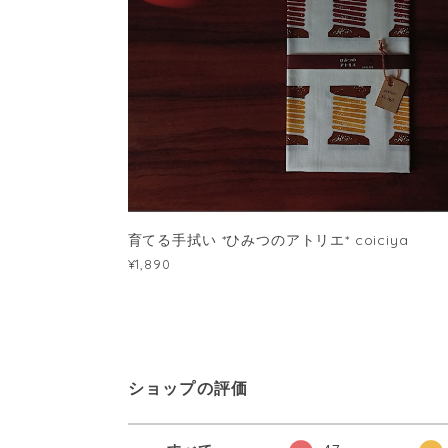
育てる手拭い *ひみつのアトリエ* coiciya
¥1,890
ショップの評価