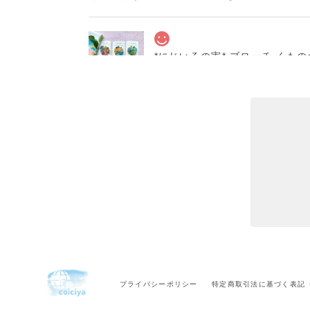
*にじいろの実* ブローチ くも
［６］
2024/09/27
丁寧で温かい対応と梱包をありがとうございま
花器「春待ちうさぎ」 十二月
2024/03/16
丁寧な梱包で届きました。ありがとうございま
持ちになりました。また、機会がありました
プライバシーポリシー
特定商取引法に基づく表記
深皿5寸「LIFE」 十二月窯
2024/03/16