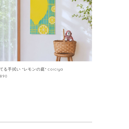
てる手拭い *レモンの庭* coiciya
,890