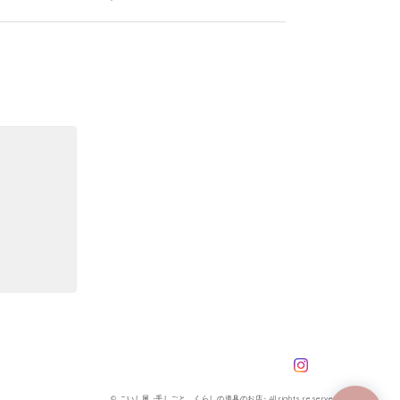
た機会があれば宜しくお願いします。
うさぎ」は、写真よりずっと良くて、幸せな気
© こいし屋 -手しごと、くらしの道具のお店- All rights reserved.