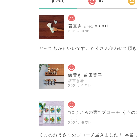
すべて
47
箸置き お花 notari
2025/03/09
とってもかわいいです。たくさん使わせて頂き
箸置き 前田葉子
箸置き⑥
2025/01/19
*にじいろの実* ブローチ くも
［１］
2024/09/29
くまのおうさまのブローチ届きました！ 本当