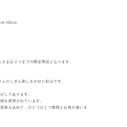
m H3cm
人さまお２つまでの限定商品となります。
ginさんのこぎん刺しをのせた針山です。
繍がしてあります。
い綿を使用されています。
う意味も込めて、ひとつひとつ模様とお色が違いま