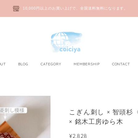
10,000円以上のお買い上げで、全国送料無料になります。
OUT
BLOG
CATEGORY
MEMBERSHIP
CONTACT
こぎん刺し × 智頭杉〈杉
× 銘木工房ゆら木
¥2,828