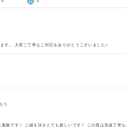
0
0
ます。 大変ご丁寧なご対応をありがとうございました♪
のおう
に素敵です！ ご縁を頂きとても嬉しいです！ この度は迅速丁寧