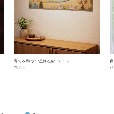
育てる手拭い *星降る森* coiciya
育
¥1,890
¥1