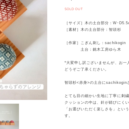
SOLD OUT
［サイズ］木の土台部分：W･D5.5c
［素材］木の土台部分：智頭杉
［作家］こぎん刺し：sachikogin
土台：銘木工房ゆら木
*大変申し訳ございませんが、お一
どうぞご了承ください。
智頭杉<赤身>の土台にsachiko
とても目の細かい生地に丁寧に刺
クッションの中は、針が錆びにく
「お選びいただく楽しさを」とい
す。