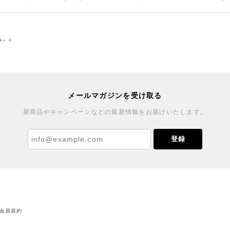
のおう
した♪ブローチもとても可愛くご縁を賜りまして嬉しいです。ま
メールマガジンを受け取る
新商品やキャンペーンなどの最新情報をお届けいたします。
窯
登録
す。HPで一目見て、いいなと思いました。家に届いた「春待ち
ら、よろしくお願いします。
会員規約