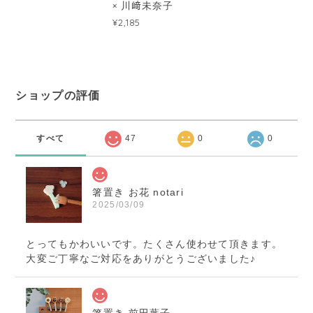
× 川﨑未奈子
¥2,185
ショップの評価
すべて
47
0
0
箸置き お花 notari
2025/03/09
とってもかわいいです。たくさん使わせて頂きます。
大変ご丁寧なご対応をありがとうございました♪
箸置き 前田葉子