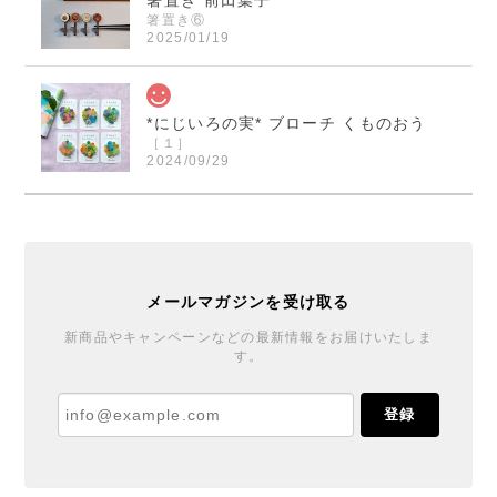
箸置き⑥
2025/01/19
*にじいろの実* ブローチ くものおう
［１］
2024/09/29
くまのおうさまのブローチ届きました！ 本当に素敵で
す！ ご縁を頂きとても嬉しいです！ この度は迅速丁
寧なご対応誠に有り難うございました。
メールマガジンを受け取る
*にじいろの実* ブローチ くものおう
新商品やキャンペーンなどの最新情報をお届けいたしま
す。
［６］
2024/09/27
登録
丁寧で温かい対応と梱包をありがとうございました♪
ブローチもとても可愛くご縁を賜りまして嬉しいで
す。また機会があれば宜しくお願いします。