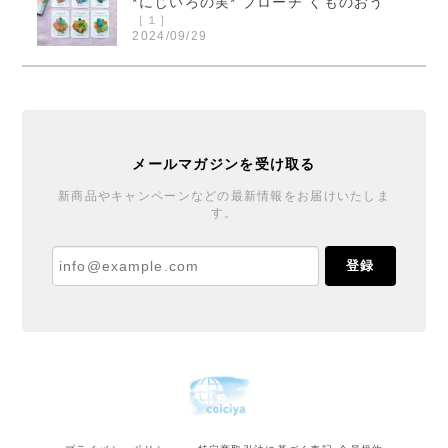
*にじいろの実* ブローチ くものおう
［１］
2024/09/29
くまのおうさまのブローチ届きました！ 本当に素敵で
す！ ご縁を頂きとても嬉しいです！ この度は迅速丁
寧なご対応誠に有り難うございました。
メールマガジンを受け取る
*にじいろの実* ブローチ くものおう
新商品やキャンペーンなどの最新情報をお届けいたしま
す。
［６］
2024/09/27
登録
丁寧で温かい対応と梱包をありがとうございました♪
ブローチもとても可愛くご縁を賜りまして嬉しいで
す。また機会があれば宜しくお願いします。
花器「春待ちうさぎ」 十二月窯
2024/03/16