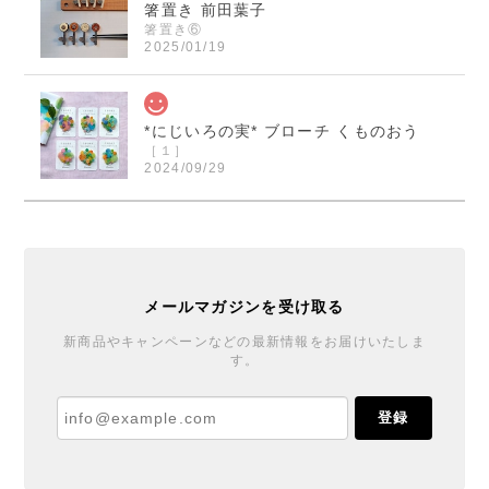
箸置き 前田葉子
箸置き⑥
2025/01/19
*にじいろの実* ブローチ くものおう
［１］
2024/09/29
くまのおうさまのブローチ届きました！ 本当に素敵で
す！ ご縁を頂きとても嬉しいです！ この度は迅速丁
寧なご対応誠に有り難うございました。
メールマガジンを受け取る
*にじいろの実* ブローチ くものおう
新商品やキャンペーンなどの最新情報をお届けいたしま
す。
［６］
2024/09/27
登録
丁寧で温かい対応と梱包をありがとうございました♪
ブローチもとても可愛くご縁を賜りまして嬉しいで
す。また機会があれば宜しくお願いします。