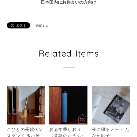
日本国内にお住まいの方向け
通報する
Related Items
こびとの長靴ペン
おるす番しおり
夜に綴るノート た
スタンド 兎小屋
〈童話のおうち〉
なか鮎子