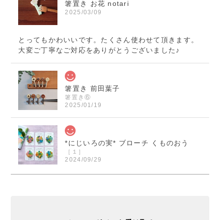
箸置き お花 notari
2025/03/09
とってもかわいいです。たくさん使わせて頂きます。
大変ご丁寧なご対応をありがとうございました♪
箸置き 前田葉子
箸置き⑥
2025/01/19
*にじいろの実* ブローチ くものおう
［１］
2024/09/29
くまのおうさまのブローチ届きました！ 本当に素敵で
す！ ご縁を頂きとても嬉しいです！ この度は迅速丁
寧なご対応誠に有り難うございました。