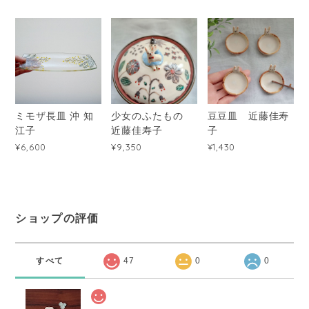
ミモザ長皿 沖 知
少女のふたもの
豆豆皿 近藤佳寿
江子
近藤佳寿子
子
¥6,600
¥9,350
¥1,430
ショップの評価
すべて
47
0
0