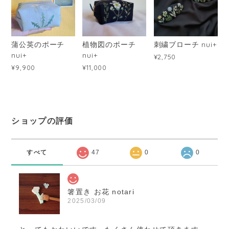
蒲公英のポーチ
植物図のポーチ
刺繍ブローチ nui+
nui+
nui+
¥2,750
¥9,900
¥11,000
ショップの評価
すべて
47
0
0
箸置き お花 notari
2025/03/09