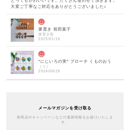
とってもかわいいです。たくさん使わせて頂きます。
大変ご丁寧なご対応をありがとうございました♪
箸置き 前田葉子
箸置き⑥
2025/01/19
*にじいろの実* ブローチ くものおう
［１］
2024/09/29
くまのおうさまのブローチ届きました！ 本当に素敵で
す！ ご縁を頂きとても嬉しいです！ この度は迅速丁
寧なご対応誠に有り難うございました。
メールマガジンを受け取る
*にじいろの実* ブローチ くものおう
新商品やキャンペーンなどの最新情報をお届けいたしま
す。
［６］
2024/09/27