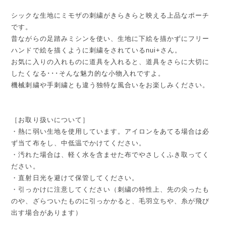
シックな生地にミモザの刺繍がきらきらと映える上品なポーチ
です。
昔ながらの足踏みミシンを使い、生地に下絵を描かずにフリー
ハンドで絵を描くように刺繍をされているnui+さん。
お気に入りの入れものに道具を入れると、道具をさらに大切に
したくなる･･･そんな魅力的な小物入れですよ。
機械刺繍や手刺繍とも違う独特な風合いをお楽しみください。
［お取り扱いについて］
・熱に弱い生地を使用しています。アイロンをあてる場合は必
ず当て布をし、中低温でかけてください。
・汚れた場合は、軽く水を含ませた布でやさしくふき取ってく
ださい。
・直射日光を避けて保管してください。
・引っかけに注意してください（刺繍の特性上、先の尖ったも
のや、ざらついたものに引っかかると、毛羽立ちや、糸が飛び
出す場合があります）