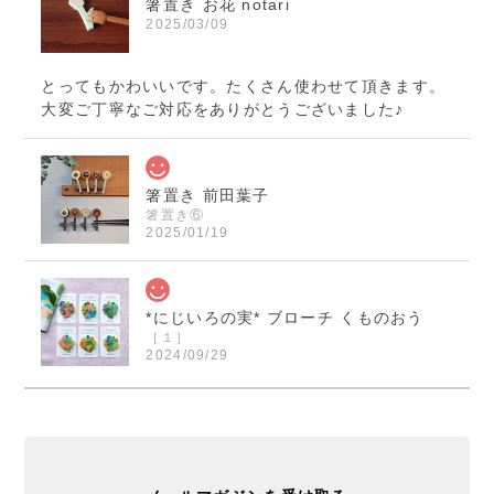
箸置き お花 notari
2025/03/09
とってもかわいいです。たくさん使わせて頂きます。
大変ご丁寧なご対応をありがとうございました♪
箸置き 前田葉子
箸置き⑥
2025/01/19
*にじいろの実* ブローチ くものおう
［１］
2024/09/29
くまのおうさまのブローチ届きました！ 本当に素敵で
す！ ご縁を頂きとても嬉しいです！ この度は迅速丁
寧なご対応誠に有り難うございました。