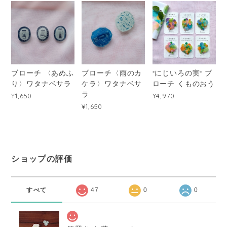
ブローチ 〈あめふ
ブローチ〈雨のカ
*にじいろの実* ブ
り〉ワタナベサラ
ケラ〉ワタナベサ
ローチ くものおう
ラ
¥1,650
¥4,970
¥1,650
ショップの評価
すべて
47
0
0