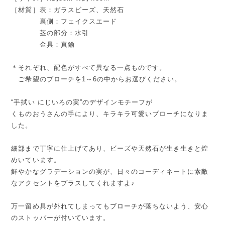
［材質］表：ガラスビーズ、天然石
裏側：フェイクスエード
茎の部分：水引
金具：真鍮
＊それぞれ、配色がすべて異なる一点ものです。
ご希望のブローチを1～6の中からお選びください。
“手拭い にじいろの実”のデザインモチーフが
くものおうさんの手により、キラキラ可愛いブローチになりま
した。
細部まで丁寧に仕上げてあり、ビーズや天然石が生き生きと煌
めいています。
鮮やかなグラデーションの実が、日々のコーディネートに素敵
なアクセントをプラスしてくれますよ♪
万一留め具が外れてしまってもブローチが落ちないよう、安心
のストッパーが付いています。