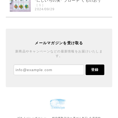
*にじいろの実* ブローチ くものおう
［１］
2024/09/29
くまのおうさまのブローチ届きました！ 本当に素敵で
す！ ご縁を頂きとても嬉しいです！ この度は迅速丁
寧なご対応誠に有り難うございました。
メールマガジンを受け取る
*にじいろの実* ブローチ くものおう
新商品やキャンペーンなどの最新情報をお届けいたしま
す。
［６］
2024/09/27
登録
丁寧で温かい対応と梱包をありがとうございました♪
ブローチもとても可愛くご縁を賜りまして嬉しいで
す。また機会があれば宜しくお願いします。
花器「春待ちうさぎ」 十二月窯
2024/03/16