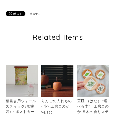
通報する
Related Items
葉書き用ウォール
りんごの入れもの
豆皿 （はな） *選
スティック(無塗
<小> 工房このか
べる木* 工房この
装) × ポストカー
か ＠木の香りステ
¥4,950