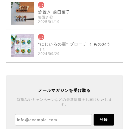
箸置き 前田葉子
箸置き⑥
2025/01/19
*にじいろの実* ブローチ くものおう
［１］
2024/09/29
くまのおうさまのブローチ届きました！ 本当に素敵で
す！ ご縁を頂きとても嬉しいです！ この度は迅速丁
寧なご対応誠に有り難うございました。
メールマガジンを受け取る
*にじいろの実* ブローチ くものおう
新商品やキャンペーンなどの最新情報をお届けいたしま
す。
［６］
2024/09/27
登録
丁寧で温かい対応と梱包をありがとうございました♪
ブローチもとても可愛くご縁を賜りまして嬉しいで