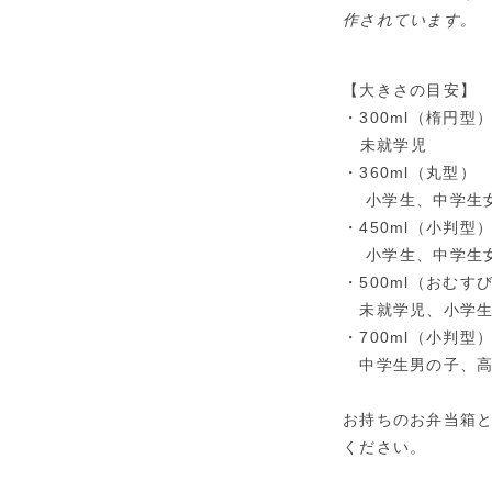
作されています。
【大きさの目安】
・300ml（楕円型
未就学児
・360ml（丸型）
小学生、中学生女
・450ml（小判型
小学生、中学生女
・500ml（おむす
未就学児、小学生
・700ml（小
中学生男の子、高
お持ちのお弁当箱
ください。