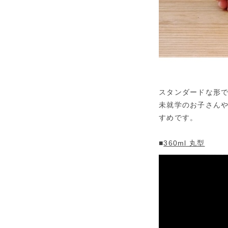
スタンダードな形
未就学のお子さん
すめです。
■
360ml 丸型