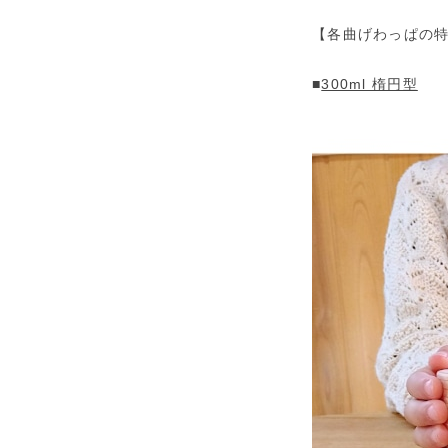
【各曲げわっぱの
■
300ml 楕円型