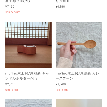
型手彫り皿(大)
り八角皿
¥7,150
¥4,180
SOLD OUT
mujina木工房/尾池豪 キャ
mujina木工房/尾池豪 カレ
ンドルホルダー(小)
ースプーン
¥2,750
¥3,300
SOLD OUT
SOLD OUT