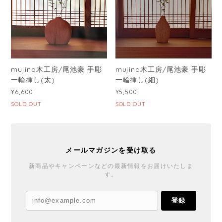
mujina木工房/尾池豪 手彫
mujina木工房/尾池豪 手彫
一輪挿し(太)
一輪挿し(細)
¥6,600
¥5,500
SOLD OUT
SOLD OUT
メールマガジンを受け取る
新商品やキャンペーンなどの最新情報をお届けいたしま
す。
登録