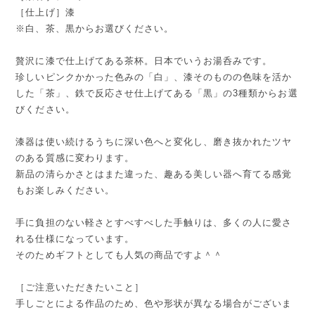
［仕上げ］漆
※白、茶、黒からお選びください。
贅沢に漆で仕上げてある茶杯。日本でいうお湯呑みです。
珍しいピンクかかった色みの「白」、漆そのものの色味を活か
した「茶」、鉄で反応させ仕上げてある「黒」の3種類からお選
びください。
漆器は使い続けるうちに深い色へと変化し、磨き抜かれたツヤ
のある質感に変わります。
新品の清らかさとはまた違った、趣ある美しい器へ育てる感覚
もお楽しみください。
手に負担のない軽さとすべすべした手触りは、多くの人に愛さ
れる仕様になっています。
そのためギフトとしても人気の商品ですよ＾＾
［ご注意いただきたいこと］
手しごとによる作品のため、色や形状が異なる場合がございま