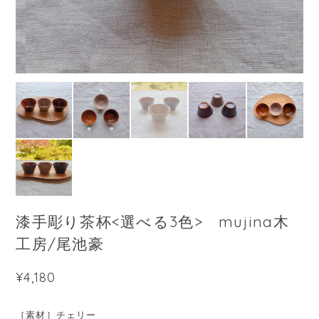
漆手彫り茶杯<選べる3色> mujina木
工房/尾池豪
¥4,180
［素材］チェリー