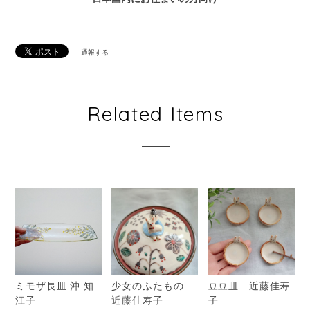
通報する
Related Items
ミモザ長皿 沖 知
少女のふたもの
豆豆皿 近藤佳寿
江子
近藤佳寿子
子