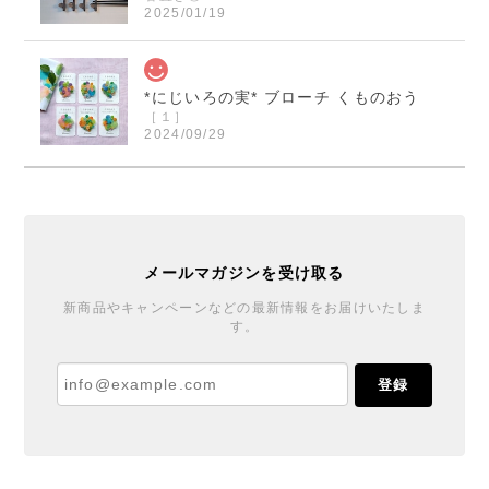
2025/01/19
*にじいろの実* ブローチ くものおう
［１］
2024/09/29
くまのおうさまのブローチ届きました！ 本当に素敵で
す！ ご縁を頂きとても嬉しいです！ この度は迅速丁
寧なご対応誠に有り難うございました。
メールマガジンを受け取る
*にじいろの実* ブローチ くものおう
新商品やキャンペーンなどの最新情報をお届けいたしま
す。
［６］
2024/09/27
登録
丁寧で温かい対応と梱包をありがとうございました♪
ブローチもとても可愛くご縁を賜りまして嬉しいで
す。また機会があれば宜しくお願いします。