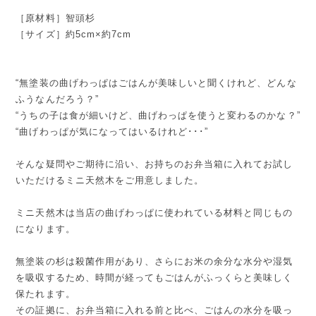
［原材料］智頭杉
［サイズ］約5cm×約7cm
“無塗装の曲げわっぱはごはんが美味しいと聞くけれど、どんな
ふうなんだろう？”
“うちの子は食が細いけど、曲げわっぱを使うと変わるのかな？”
“曲げわっぱが気になってはいるけれど･･･”
そんな疑問やご期待に沿い、お持ちのお弁当箱に入れてお試し
いただけるミニ天然木をご用意しました。
ミニ天然木は当店の曲げわっぱに使われている材料と同じもの
になります。
無塗装の杉は殺菌作用があり、さらにお米の余分な水分や湿気
を吸収するため、時間が経ってもごはんがふっくらと美味しく
保たれます。
その証拠に、お弁当箱に入れる前と比べ、ごはんの水分を吸っ