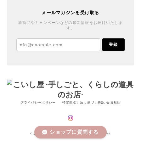
メールマガジンを受け取る
*にじいろの実* ブローチ くものおう
［６］
新商品やキャンペーンなどの最新情報をお届けいたしま
2024/09/27
す。
丁寧で温かい対応と梱包をありがとうございました♪
登録
ブローチもとても可愛くご縁を賜りまして嬉しいで
す。また機会があれば宜しくお願いします。
花器「春待ちうさぎ」 十二月窯
2024/03/16
丁寧な梱包で届きました。ありがとうございます。HP
プライバシーポリシー
特定商取引法に基づく表記
会員規約
で一目見て、いいなと思いました。家に届いた「春待
ちうさぎ」は、写真よりずっと良くて、幸せな気持ち
になりました。また、機会がありましたら、よろしく
お願いします。
ショップに質問する
© こいし屋 -手しごと、くらしの道具のお店- All rights reserved.