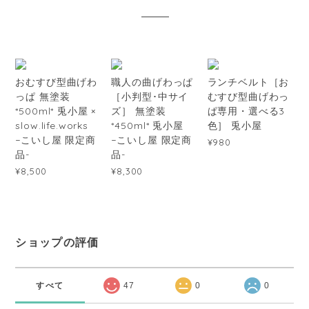
おむすび型曲げわ
職人の曲げわっぱ
ランチベルト［お
っぱ 無塗装
［小判型･中サイ
むすび型曲げわっ
*500ml* 兎小屋 ×
ズ］ 無塗装
ぱ専用・選べる3
slow.life.works
*450ml* 兎小屋
色］ 兎小屋
−こいし屋 限定商
−こいし屋 限定商
¥980
品-
品-
¥8,500
¥8,300
ショップの評価
すべて
47
0
0