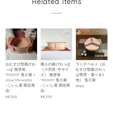
Related Items
おむすび型曲げわ
職人の曲げわっぱ
ランチベルト［お
っぱ 無塗装
［小判型･中サイ
むすび型曲げわっ
*500ml* 兎小屋 ×
ズ］ 無塗装
ぱ専用・選べる3
slow.life.works
*450ml* 兎小屋
色］ 兎小屋
−こいし屋 限定商
−こいし屋 限定商
¥980
品-
品-
¥8,500
¥8,300