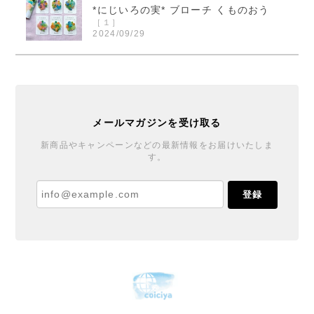
*にじいろの実* ブローチ くものおう
［１］
2024/09/29
くまのおうさまのブローチ届きました！ 本当に素敵で
す！ ご縁を頂きとても嬉しいです！ この度は迅速丁
寧なご対応誠に有り難うございました。
メールマガジンを受け取る
*にじいろの実* ブローチ くものおう
新商品やキャンペーンなどの最新情報をお届けいたしま
す。
［６］
2024/09/27
登録
丁寧で温かい対応と梱包をありがとうございました♪
ブローチもとても可愛くご縁を賜りまして嬉しいで
す。また機会があれば宜しくお願いします。
花器「春待ちうさぎ」 十二月窯
2024/03/16