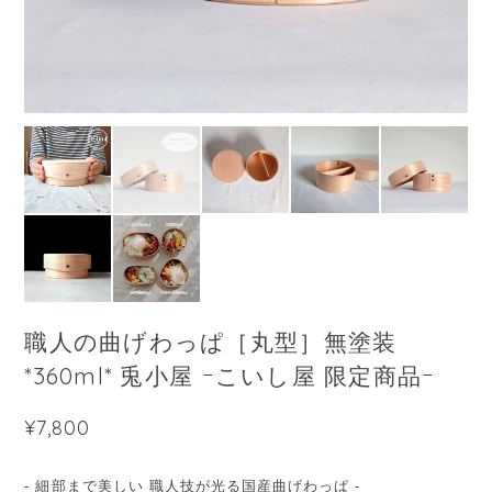
職人の曲げわっぱ［丸型］無塗装
*360ml* 兎小屋 ｰこいし屋 限定商品ｰ
¥7,800
- 細部まで美しい 職人技が光る国産曲げわっぱ -