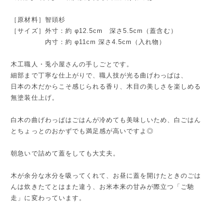
［原材料］智頭杉
［サイズ］外寸：約 φ12.5cm 深さ5.5cm（蓋含む）
内寸：約 φ11cm 深さ4.5cm（入れ物）
木工職人・兎小屋さんの手しごとです。
細部まで丁寧な仕上がりで、職人技が光る曲げわっぱは、
日本の木だからこそ感じられる香り、木目の美しさを楽しめる
無塗装仕上げ。
白木の曲げわっぱはごはんが冷めても美味しいため、白ごはん
とちょっとのおかずでも満足感が高いですよ◎
朝急いで詰めて蓋をしても大丈夫。
木が余分な水分を吸ってくれて、お昼に蓋を開けたときのごは
んは炊きたてとはまた違う、お米本来の甘みが際立つ「ご馳
走」に変わっています。