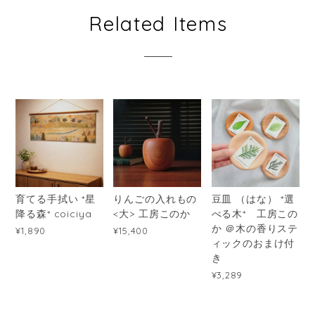
Related Items
育てる手拭い *星
りんごの入れもの
豆皿 （はな） *選
降る森* coiciya
<大> 工房このか
べる木* 工房この
か ＠木の香りステ
¥1,890
¥15,400
ィックのおまけ付
き
¥3,289