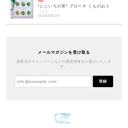
*にじいろの実* ブローチ くものおう
［１］
2024/09/29
くまのおうさまのブローチ届きました！ 本当に素敵で
す！ ご縁を頂きとても嬉しいです！ この度は迅速丁
寧なご対応誠に有り難うございました。
メールマガジンを受け取る
*にじいろの実* ブローチ くものおう
新商品やキャンペーンなどの最新情報をお届けいたしま
す。
［６］
2024/09/27
登録
丁寧で温かい対応と梱包をありがとうございました♪
ブローチもとても可愛くご縁を賜りまして嬉しいで
す。また機会があれば宜しくお願いします。
花器「春待ちうさぎ」 十二月窯
2024/03/16