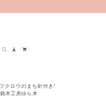
〉*フクロウのまち針付き*
n × 銘木工房ゆら木