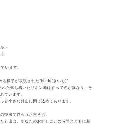
m
ルト
ス
いています。
子が表現された“kiichi(きいち)”
セレクトされた落ち着いたリネン地はすべて色が異なり、そ
されています。
ゅっと小さな針山に閉じ込めてあります。
はの技法で作られた六角形。
った針山は、あなたのお針しごとの時間とともに新