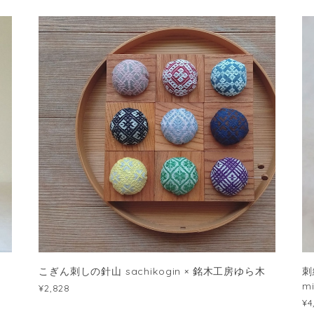
こぎん刺しの針山 sachikogin × 銘木工房ゆら木
刺
m
¥2,828
¥4