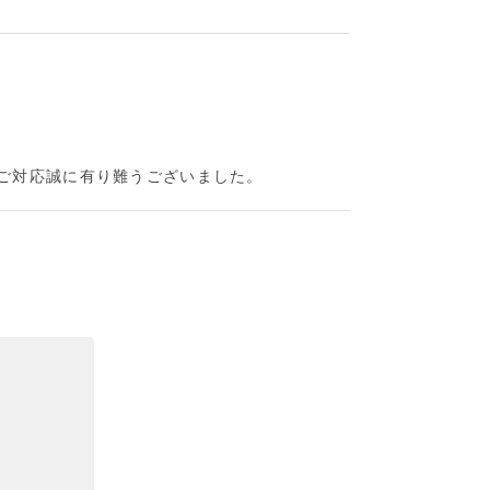
なご対応誠に有り難うございました。
た機会があれば宜しくお願いします。