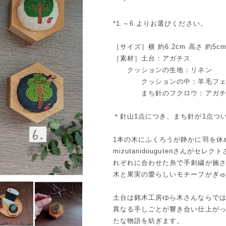
*1.～6.よりお選びください。
［サイズ］横 約6.2cm 高さ 約5c
［素材］土台：アガチス
クッションの生地：リネン
クッションの中：羊毛フェ
まち針のフクロウ：アガチ
＊針山1点につき、まち針が1点つ
1本の木にふくろうが静かに羽を休める様
mizutanidougutenさんが
れぞれに合わせた糸で手刺繍が施
木と果実の愛らしいモチーフがぎ
土台は銘木工房ゆら木さんならで
異なる手しごとが響き合い仕上が
たな物語を紡ぎます。