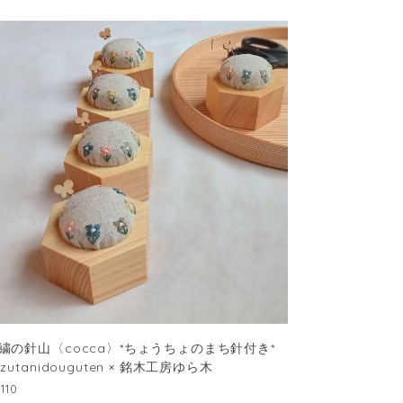
繍の針山〈cocca〉*ちょうちょのまち針付き*
izutanidouguten × 銘木工房ゆら木
,110