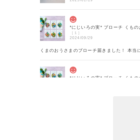
*にじいろの実* ブローチ くも
［１］
2024/09/29
くまのおうさまのブローチ届きました！ 本当
*にじいろの実* ブローチ くも
［６］
2024/09/27
丁寧で温かい対応と梱包をありがとうございま
花器「春待ちうさぎ」 十二月
2024/03/16