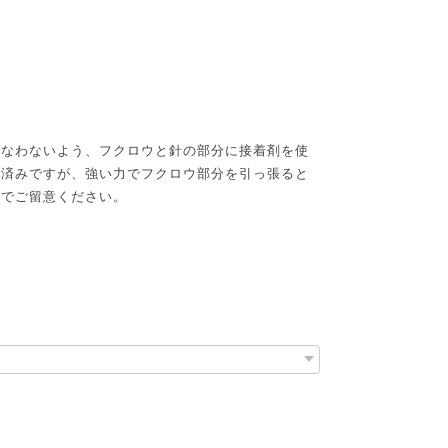
損なわないよう、フクロウと針の部分に接着剤を使
施済みですが、強い力でフクロウ部分を引っ張ると
のでご留意ください。