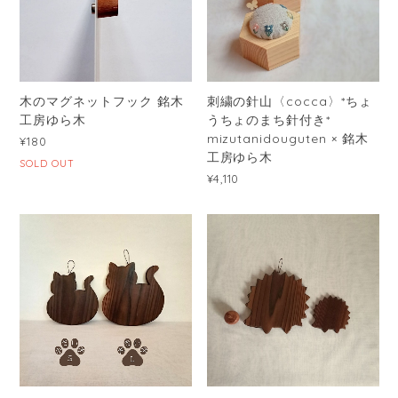
木のマグネットフック 銘木
刺繍の針山〈cocca〉*ちょ
工房ゆら木
うちょのまち針付き*
mizutanidouguten × 銘木
¥180
工房ゆら木
SOLD OUT
¥4,110