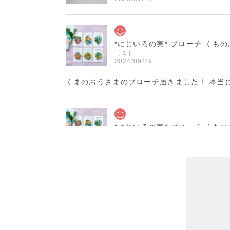
*にじいろの実* ブローチ くも
［１］
2024/09/29
くまのおうさまのブローチ届きました！ 本当
*にじいろの実* ブローチ くも
［６］
2024/09/27
丁寧で温かい対応と梱包をありがとうございま
花器「春待ちうさぎ」 十二月
2024/03/16