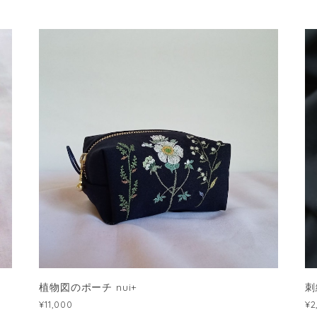
植物図のポーチ nui+
刺
¥11,000
¥2