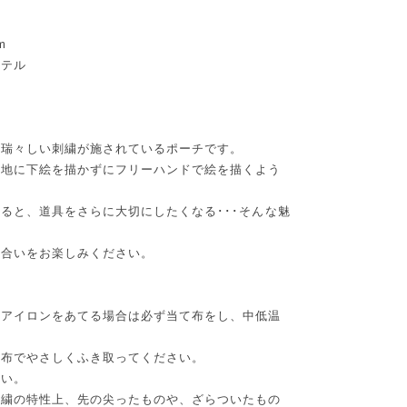
m
ステル
絹
な瑞々しい刺繍が施されているポーチです。
生地に下絵を描かずにフリーハンドで絵を描くよう
ると、道具をさらに大切にしたくなる･･･そんな魅
風合いをお楽しみください。
。アイロンをあてる場合は必ず当て布をし、中低温
た布でやさしくふき取ってください。
さい。
刺繍の特性上、先の尖ったものや、ざらついたもの