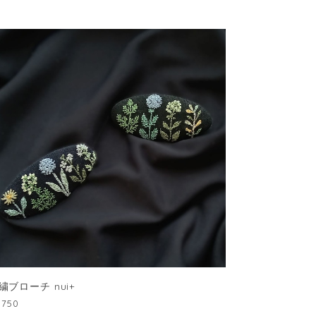
繍ブローチ nui+
,750