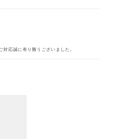
なご対応誠に有り難うございました。
た機会があれば宜しくお願いします。