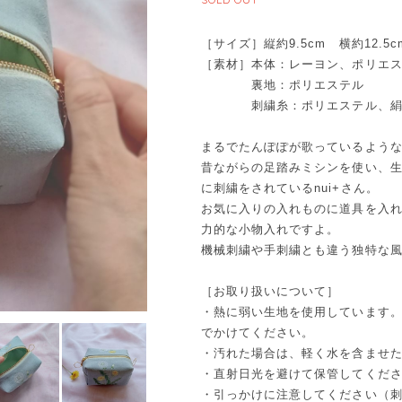
［サイズ］縦約9.5cm 横約12.5c
［素材］本体：レーヨン、ポリエ
裏地：ポリエステル
刺繍糸：ポリエステル、
まるでたんぽぽが歌っているよう
昔ながらの足踏みミシンを使い、
に刺繍をされているnui+さん。
お気に入りの入れものに道具を入れ
力的な小物入れですよ。
機械刺繍や手刺繍とも違う独特な
［お取り扱いについて］
・熱に弱い生地を使用しています
でかけてください。
・汚れた場合は、軽く水を含ませ
・直射日光を避けて保管してくだ
・引っかけに注意してください（